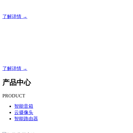
依据《网络安全法》《著作权法》《广告法》等的合规建站解
了解详情 →
魁云科技，专业建站
依据《网络安全法》《著作权法》《广告法》等的合规建站解
了解详情 →
产品中心
PRODUCT
智能音箱
云摄像头
智能路由器